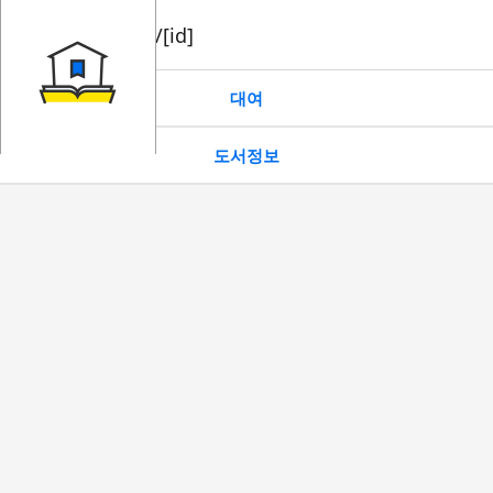
book/rent/[id]
대여
도서정보