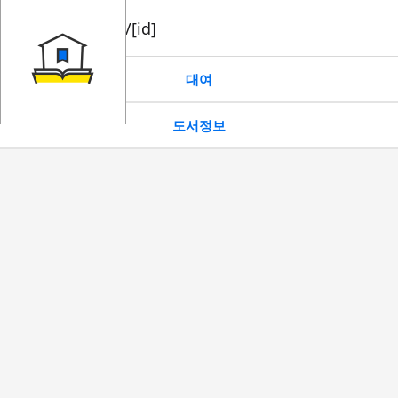
book/rent/[id]
대여
도서정보