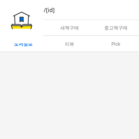
book/rent/[id]
대여
새책구매
중고책구매
도서정보
리뷰
Pick