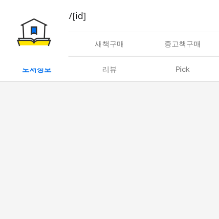
book/rent/[id]
대여
새책구매
중고책구매
도서정보
리뷰
Pick