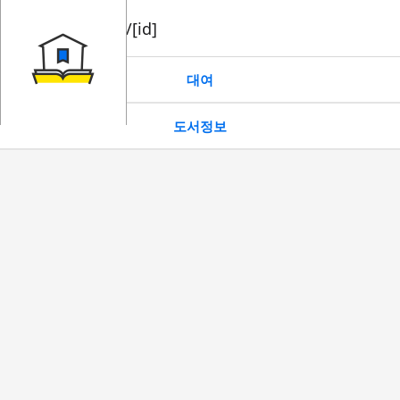
book/rent/[id]
대여
도서정보