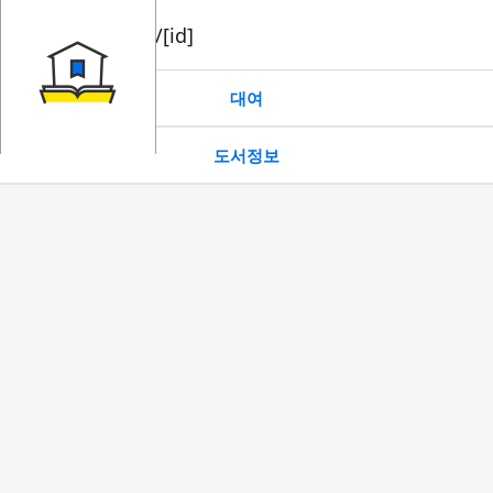
book/rent/[id]
대여
도서정보