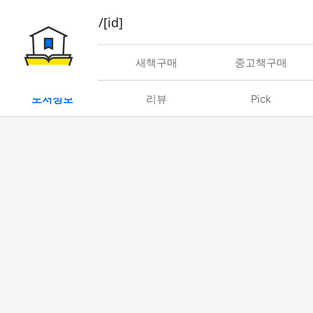
book/rent/[id]
대여
새책구매
중고책구매
도서정보
리뷰
Pick