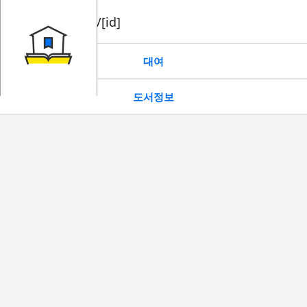
book/rent/[id]
대여
도서정보