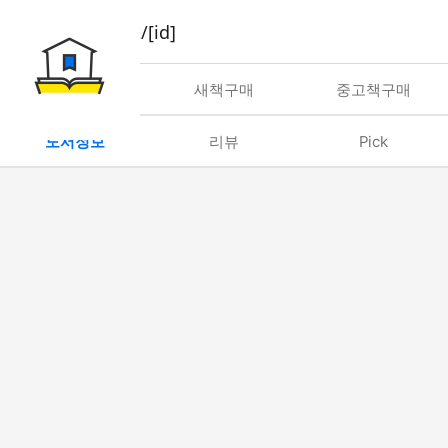
book/rent/[id]
대여
새책구매
중고책구매
도서정보
리뷰
Pick