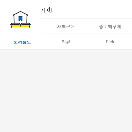
book/rent/[id]
대여
새책구매
중고책구매
도서정보
리뷰
Pick