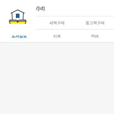
book/rent/[id]
대여
새책구매
중고책구매
도서정보
리뷰
Pick