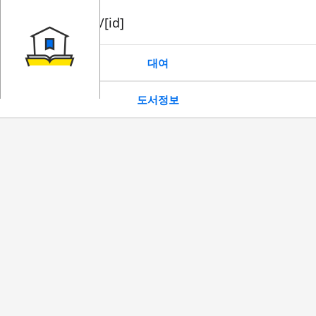
book/rent/[id]
대여
도서정보