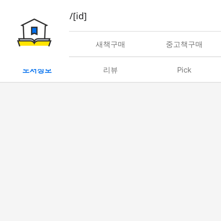
book/rent/[id]
대여
새책구매
중고책구매
도서정보
리뷰
Pick