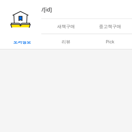
book/rent/[id]
대여
새책구매
중고책구매
도서정보
리뷰
Pick