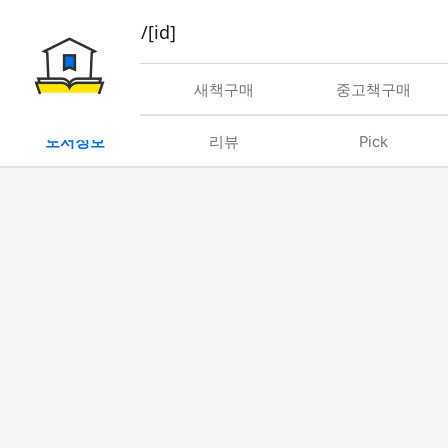
book/rent/[id]
대여
새책구매
중고책구매
도서정보
리뷰
Pick