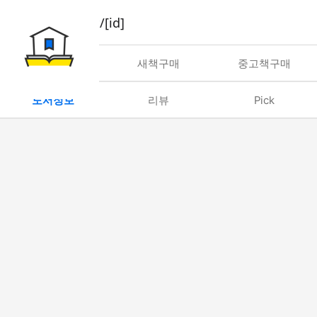
book/rent/[id]
대여
새책구매
중고책구매
도서정보
리뷰
Pick