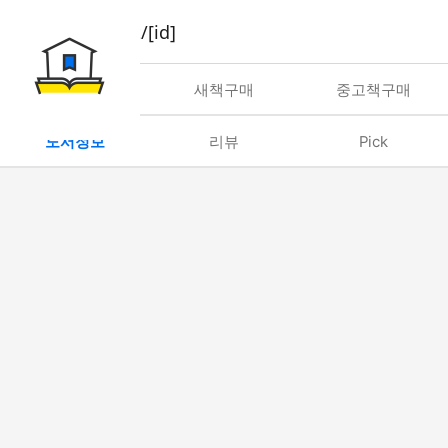
book/rent/[id]
대여
새책구매
중고책구매
도서정보
리뷰
Pick