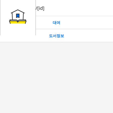
book/rent/[id]
대여
도서정보