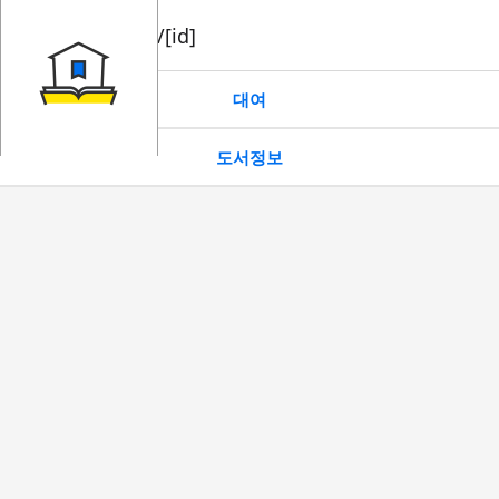
book/rent/[id]
대여
도서정보