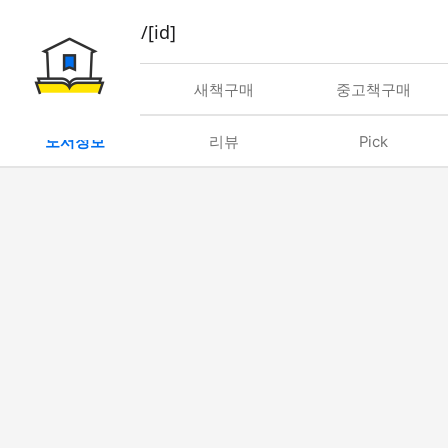
book/rent/[id]
대여
새책구매
중고책구매
도서정보
리뷰
Pick