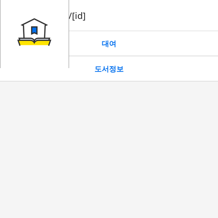
book/rent/[id]
대여
도서정보