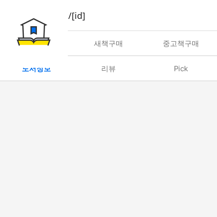
book/rent/[id]
대여
새책구매
중고책구매
도서정보
리뷰
Pick