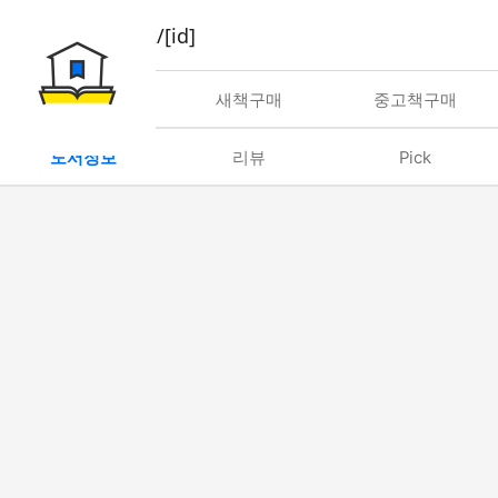
book/rent/[id]
대여
새책구매
중고책구매
도서정보
리뷰
Pick