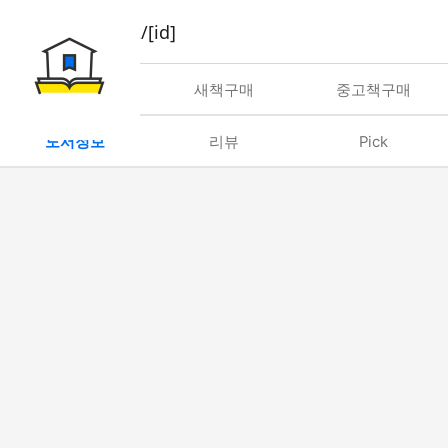
book/rent/[id]
대여
새책구매
중고책구매
도서정보
리뷰
Pick