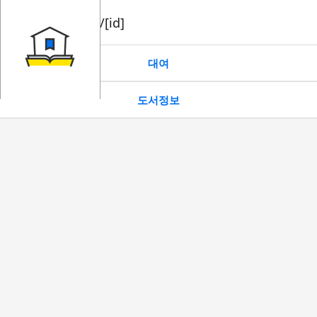
book/rent/[id]
대여
도서정보