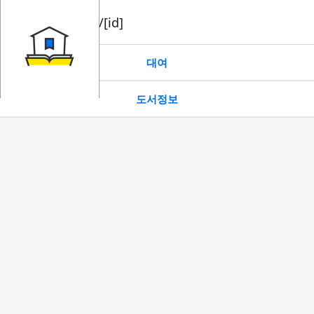
book/rent/[id]
대여
도서정보