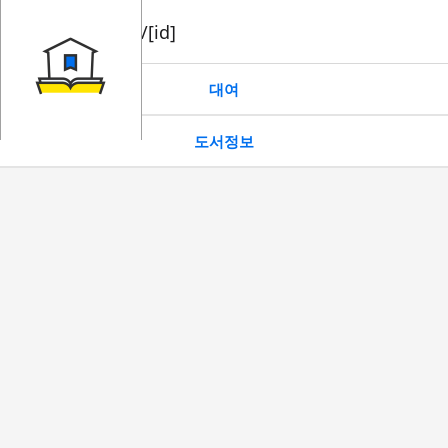
book/rent/[id]
대여
도서정보