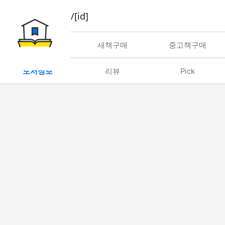
book/rent/[id]
대여
새책구매
중고책구매
도서정보
리뷰
Pick