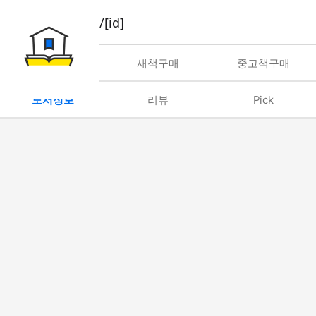
book/rent/[id]
대여
새책구매
중고책구매
도서정보
리뷰
Pick