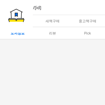
book/rent/[id]
대여
새책구매
중고책구매
도서정보
리뷰
Pick