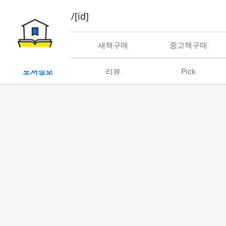
book/rent/[id]
대여
새책구매
중고책구매
도서정보
리뷰
Pick