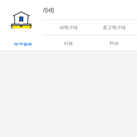
book/rent/[id]
대여
새책구매
중고책구매
도서정보
리뷰
Pick