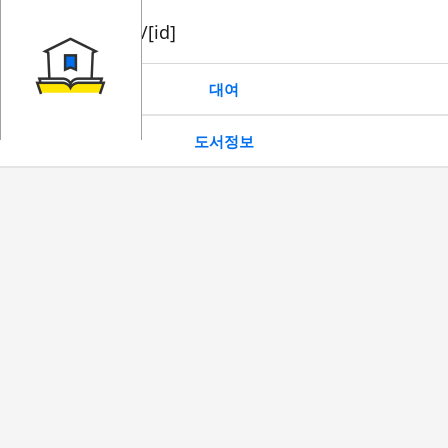
book/rent/[id]
대여
도서정보