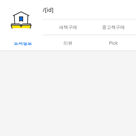
book/rent/[id]
대여
새책구매
중고책구매
도서정보
리뷰
Pick