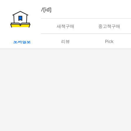
book/rent/[id]
대여
새책구매
중고책구매
도서정보
리뷰
Pick