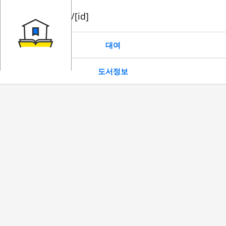
book/rent/[id]
대여
도서정보