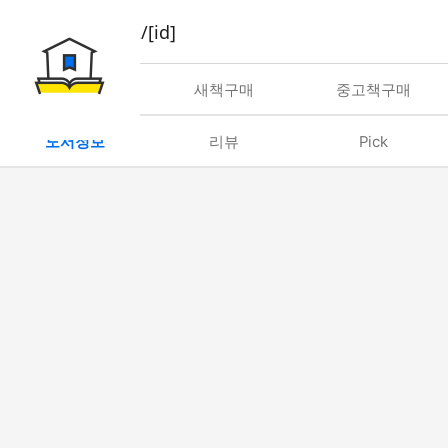
book/rent/[id]
대여
새책구매
중고책구매
도서정보
리뷰
Pick