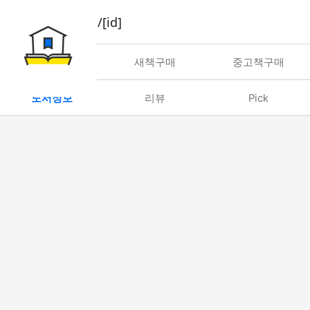
book/rent/[id]
대여
새책구매
중고책구매
도서정보
리뷰
Pick