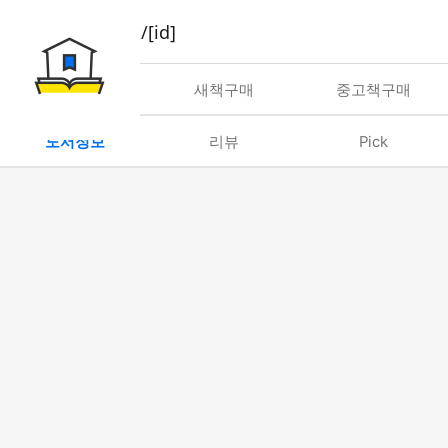
book/rent/[id]
대여
새책구매
중고책구매
도서정보
리뷰
Pick