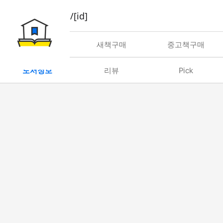
book/rent/[id]
대여
새책구매
중고책구매
도서정보
리뷰
Pick