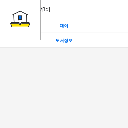
book/rent/[id]
대여
도서정보