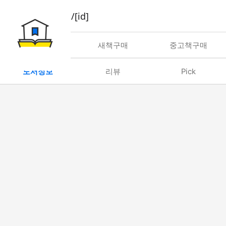
book/rent/[id]
대여
새책구매
중고책구매
도서정보
리뷰
Pick