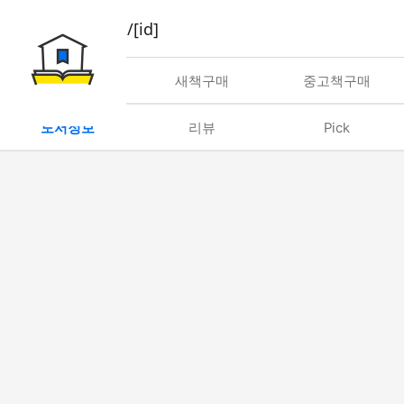
book/rent/[id]
대여
새책구매
중고책구매
도서정보
리뷰
Pick