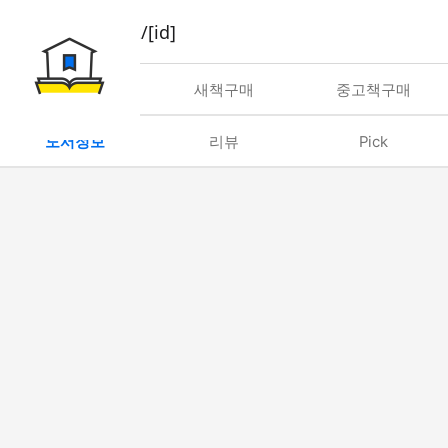
book/rent/[id]
대여
새책구매
중고책구매
도서정보
리뷰
Pick