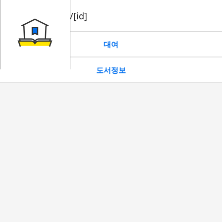
book/rent/[id]
대여
도서정보