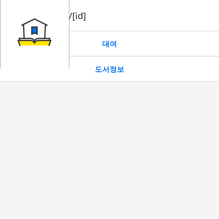
book/rent/[id]
대여
도서정보