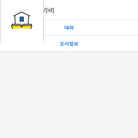
book/rent/[id]
대여
도서정보