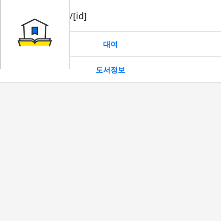
book/rent/[id]
대여
도서정보