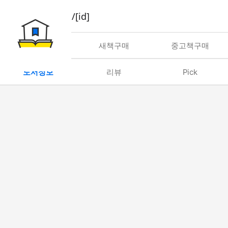
book/rent/[id]
대여
새책구매
중고책구매
도서정보
리뷰
Pick