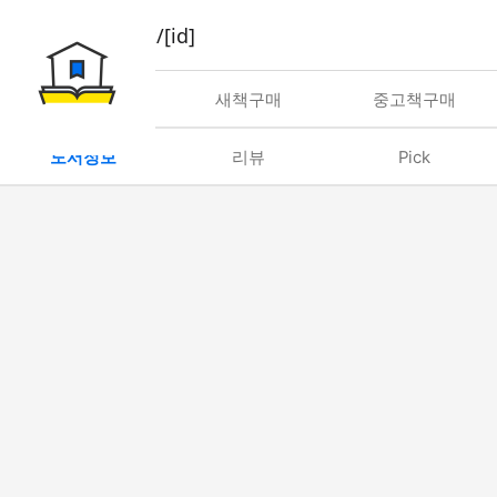
book/rent/[id]
대여
새책구매
중고책구매
도서정보
리뷰
Pick